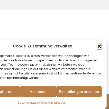
Cookie-Zustimmung verwalten
optimales Erlebnis zu bieten, verwenden wir Technologien wie
info@huber-potatoes.de
m Geräteinformationen zu speichern und/oder darauf zuzugreifen.
esen Technologien zustimmst, können wir Daten wie das
huber-potatoes.de
en oder eindeutige IDs auf dieser Website verarbeiten. Wenn du
immung nicht erteilst oder zurückziehst, können bestimmte Merkmale
onen beeinträchtigt werden.
ptieren
Ablehnen
Einstellungen ansehen
Datenschutzerklärung
Impressum