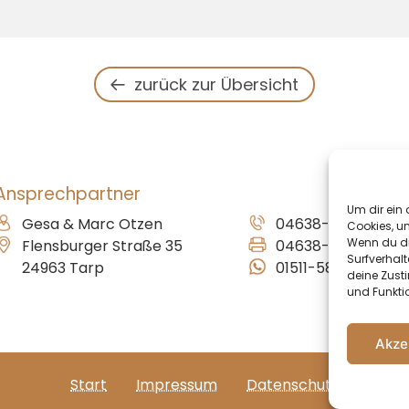
zurück zur Übersicht
Ansprechpartner
Um dir ein 
Gesa & Marc Otzen
04638-89 84 15
Cookies, u
Wenn du di
Flensburger Straße 35
04638-89 84 16
Surfverhalt
24963 Tarp
01511-582 40 56
deine Zust
und Funkti
Akze
Start
Impressum
Datenschutz