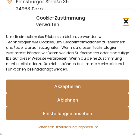
Flensburger Straße 35
24963 Tarp
04638-89 84 15
Cookie-Zustimmung
04638-89 84 16
verwalten
01511-582 40 56
Um dir ein optimales Erlebnis zu bieten, verwenden wir
info@huber-potatoes.de
Technologien wie Cookies, um Geräteinformationen zu speichern
huber-potatoes.de
und/oder darauf zuzugreifen. Wenn du diesen Technologien
zustimmst, können wir Daten wie das Surfverhalten oder eindeutige
IDs auf dieser Website verarbeiten. Wenn du deine Zustimmung
nicht erteilst oder zurückziehst, können bestimmte Merkmale und
Funktionen beeinträchtigt werden.
Start
Impressum
Datenschutz
Akzeptieren
Ablehnen
Einstellungen ansehen
Datenschutzerklärung
Impressum